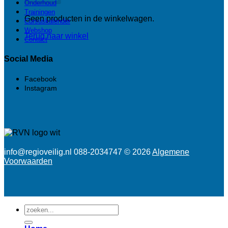
Onderhoud
Trainingen
Geen producten in de winkelwagen.
Cursuskalender
Webshop
Terug naar winkel
Contact
Social Media
Facebook
Instagram
info@regioveilig.nl 088-2034747 © 2026
Algemene
Voorwaarden
Zoeken
naar: