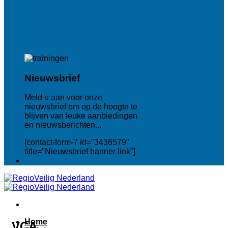
Nieuwsbrief
Meld u aan voor onze
nieuwsbrief om op de hoogte te
blijven van leuke aanbiedingen
en nieuwsberichten...
[contact-form-7 id="3436579"
title="Nieuwsbrief banner link"]
Home
VCA