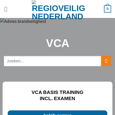
Ga
0
naar
inhoud
VCA
Zoeken
naar:
VCA BASIS TRAINING
INCL. EXAMEN