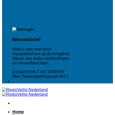
Nieuwsbrief
Meld u aan voor onze
nieuwsbrief om op de hoogte te
blijven van leuke aanbiedingen
en nieuwsberichten...
[contact-form-7 id="3436579"
title="Nieuwsbrief banner link"]
Home