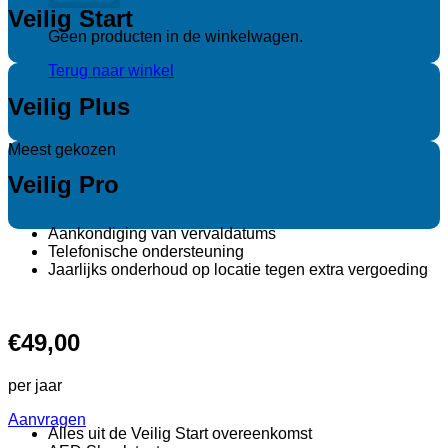
Veilig Start
Geen producten in de winkelwagen.
Terug naar winkel
Veilig Plus
Meest gekozen
Veilig Pro
Aankondiging van vervaldatums
Telefonische ondersteuning
Jaarlijks onderhoud op locatie tegen extra vergoeding
€49,00
per jaar
Aanvragen
Alles uit de Veilig Start overeenkomst