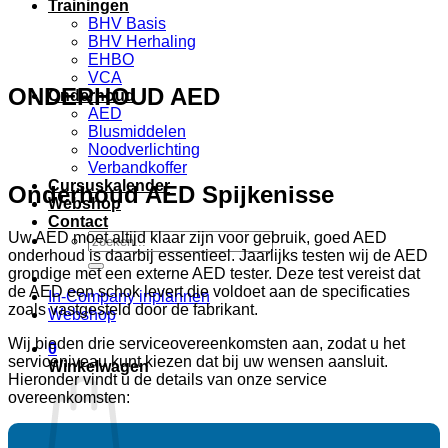
Trainingen
BHV Basis
BHV Herhaling
EHBO
VCA
ONDERHOUD AED
Onderhoud
AED
Blusmiddelen
Noodverlichting
Verbandkoffer
Cursuskalender
Onderhoud AED Spijkenisse
Webshop
Contact
Uw AED moet altijd klaar zijn voor gebruik, goed AED
Zoeken
onderhoud is daarbij essentieel. Jaarlijks testen wij de AED
naar:
grondige met een externe AED tester. Deze test vereist dat
de AED een schok levert die voldoet aan de specificaties
In-Company inplannen
zoals vastgesteld door de fabrikant.
Webshop
Wij bieden drie serviceovereenkomsten aan, zodat u het
0
serviceniveau kunt kiezen dat bij uw wensen aansluit.
Winkelwagen
Hieronder vindt u de details van onze service
overeenkomsten: