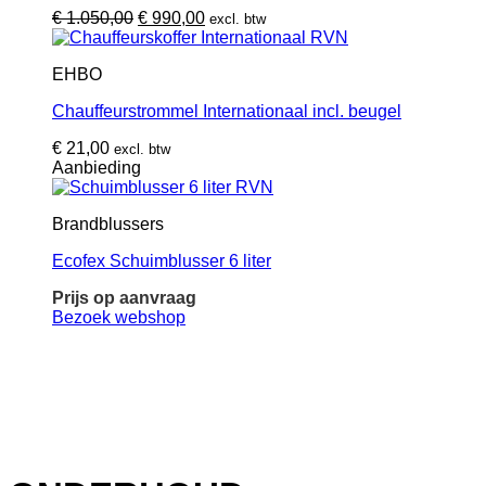
Oorspronkelijke
Huidige
€
1.050,00
€
990,00
excl. btw
prijs
prijs
was:
is:
EHBO
€ 1.050,00.
€ 990,00.
Chauffeurstrommel Internationaal incl. beugel
€
21,00
excl. btw
Aanbieding
Brandblussers
Ecofex Schuimblusser 6 liter
Prijs op aanvraag
Bezoek webshop