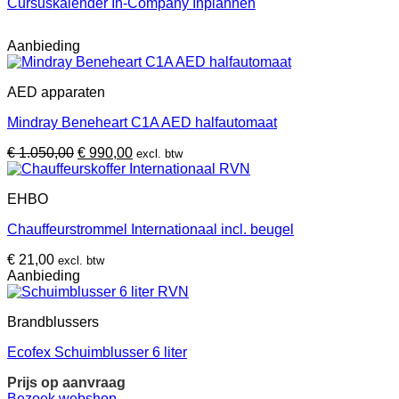
Cursuskalender
In-Company Inplannen
Aanbieding
AED apparaten
Mindray Beneheart C1A AED halfautomaat
Oorspronkelijke
Huidige
€
1.050,00
€
990,00
excl. btw
prijs
prijs
was:
is:
EHBO
€ 1.050,00.
€ 990,00.
Chauffeurstrommel Internationaal incl. beugel
€
21,00
excl. btw
Aanbieding
Brandblussers
Ecofex Schuimblusser 6 liter
Prijs op aanvraag
Bezoek webshop