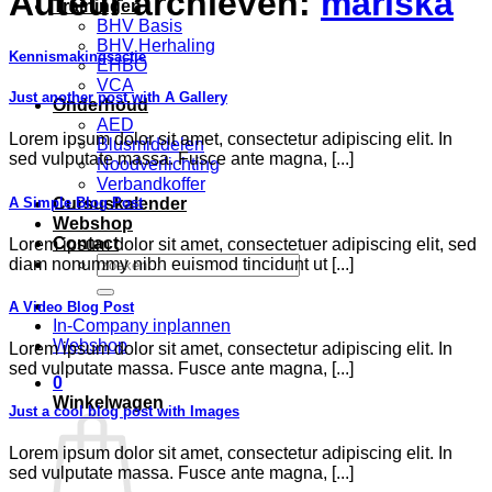
Auteur archieven:
mariska
Trainingen
BHV Basis
BHV Herhaling
Kennismakingsactie
EHBO
VCA
Just another post with A Gallery
Onderhoud
AED
Lorem ipsum dolor sit amet, consectetur adipiscing elit. In
Blusmiddelen
sed vulputate massa. Fusce ante magna, [...]
Noodverlichting
Verbandkoffer
A Simple Blog Post
Cursuskalender
Webshop
Contact
Lorem ipsum dolor sit amet, consectetuer adipiscing elit, sed
Zoeken
diam nonummy nibh euismod tincidunt ut [...]
naar:
A Video Blog Post
In-Company inplannen
Webshop
Lorem ipsum dolor sit amet, consectetur adipiscing elit. In
sed vulputate massa. Fusce ante magna, [...]
0
Winkelwagen
Just a cool blog post with Images
Lorem ipsum dolor sit amet, consectetur adipiscing elit. In
sed vulputate massa. Fusce ante magna, [...]