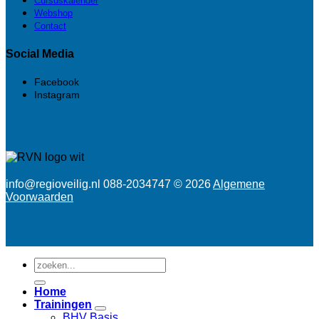
Cursuskalender
Webshop
Contact
Social Media
Facebook
Instagram
info@regioveilig.nl 088-2034747 © 2026
Algemene
Voorwaarden
Zoeken
naar:
Home
Trainingen
BHV Basis