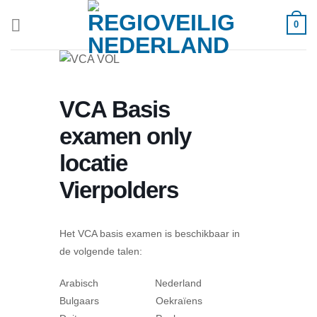
Ga
0
naar
inhoud
VCA Basis
examen only
locatie
Vierpolders
Het VCA basis examen is beschikbaar in
de volgende talen:
Arabisch Nederland
Bulgaars Oekraïens