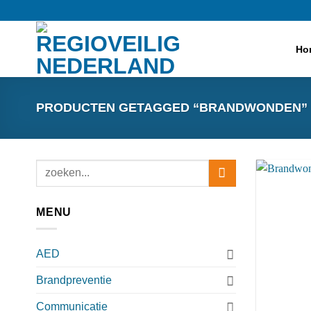
Ga
naar
inhoud
Ho
PRODUCTEN GETAGGED “BRANDWONDEN”
Zoeken
naar:
MENU
AED
Brandpreventie
Communicatie