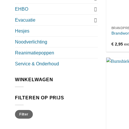
EHBO
Evacuatie
BRANDPRE
Hesjes
Brandwo
Noodverlichting
€
2,95
exc
Reanimatiepoppen
Service & Onderhoud
WINKELWAGEN
FILTEREN OP PRIJS
Min.
Max.
Filter
prijs
prijs