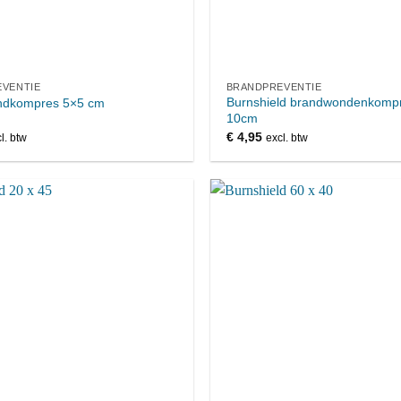
VENTIE
BRANDPREVENTIE
Burnshield brandwondenkompr
ndkompres 5×5 cm
10cm
€
4,95
l. btw
excl. btw