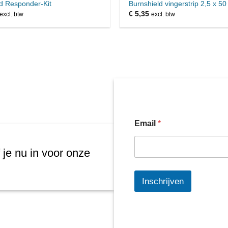
d Responder-Kit
Burnshield vingerstrip 2,5 x 5
€
5,35
excl. btw
excl. btw
Email
*
 je nu in voor onze
Inschrijven