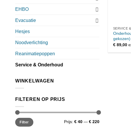
EHBO
Evacuatie
SERVICE 
Hesjes
Onderhoud
gekozen)
Noodverlichting
€
89,00
e
Reanimatiepoppen
Service & Onderhoud
WINKELWAGEN
FILTEREN OP PRIJS
Min.
Max.
Prijs:
€ 40
—
€ 220
Filter
prijs
prijs