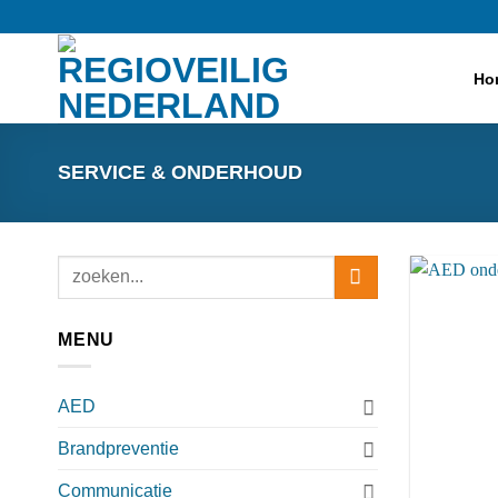
Ga
naar
inhoud
Ho
SERVICE & ONDERHOUD
Zoeken
naar:
MENU
AED
Brandpreventie
Communicatie