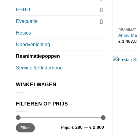
EHBO
Evacuatie
REANIMAT
Hesjes
Ambu Ma
€
1.487,0
Noodverlichting
Reanimatiepoppen
Service & Onderhoud
WINKELWAGEN
FILTEREN OP PRIJS
Min.
Max.
Prijs:
€ 280
—
€ 2.800
Filter
prijs
prijs