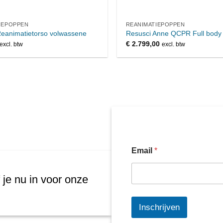
IEPOPPEN
REANIMATIEPOPPEN
Reanimatietorso volwassene
Resusci Anne QCPR Full body i
€
2.799,00
excl. btw
excl. btw
Email
*
 je nu in voor onze
Inschrijven