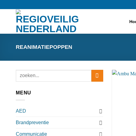
Ga
naar
inhoud
Ho
REANIMATIEPOPPEN
Zoeken
naar:
MENU
AED
Brandpreventie
Communicatie