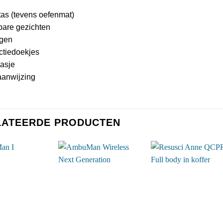
tas (tevens oefenmat)
are gezichten
egen
ctiedoekjes
jasje
aanwijzing
LATEERDE PRODUCTEN