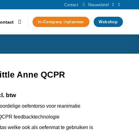
Contact
Nieuwsbrief
ontact
In-Company inplannen
Webshop
Little Anne QCPR
l. btw
ordelige oefentorso voor reanimatie
 QCPR feedbacktechnologie
gtas welke ook als oefenmat te gebruiken is