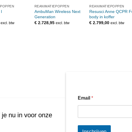
EPOPPEN
REANIMATIEPOPPEN
REANIMATIEPOPPEN
AmbuMan Wireless Next
Resusci Anne QCPR Fu
I
Generation
body in koffer
€
2.728,95
€
2.799,00
excl. btw
excl. btw
excl. btw
Email
*
 je nu in voor onze
Inschrijven