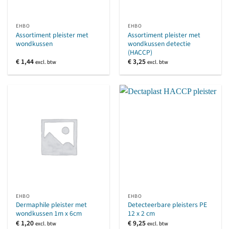
EHBO
EHBO
Assortiment pleister met
Assortiment pleister met
wondkussen
wondkussen detectie
(HACCP)
€
1,44
€
3,25
excl. btw
excl. btw
EHBO
EHBO
Dermaphile pleister met
Detecteerbare pleisters PE
wondkussen 1m x 6cm
12 x 2 cm
€
1,20
€
9,25
excl. btw
excl. btw