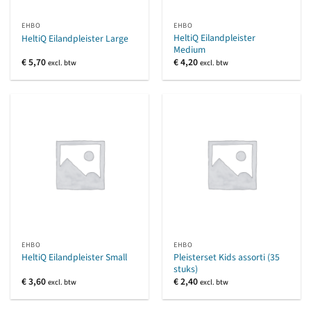
EHBO
EHBO
HeltiQ Eilandpleister
HeltiQ Eilandpleister Large
Medium
€
5,70
€
4,20
excl. btw
excl. btw
EHBO
EHBO
Pleisterset Kids assorti (35
HeltiQ Eilandpleister Small
stuks)
€
3,60
€
2,40
excl. btw
excl. btw