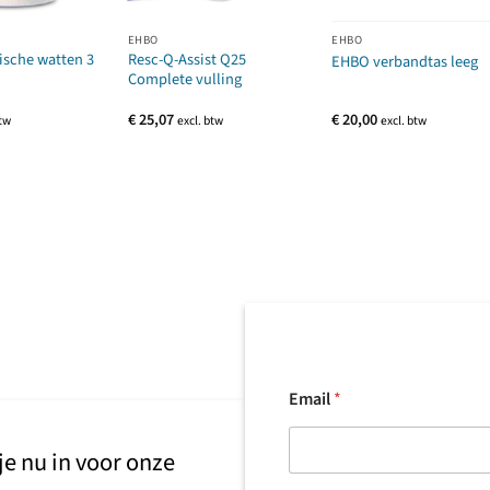
EHBO
EHBO
ische watten 3
Resc-Q-Assist Q25
EHBO verbandtas leeg
Complete vulling
€
25,07
€
20,00
btw
excl. btw
excl. btw
Email
*
 je nu in voor onze