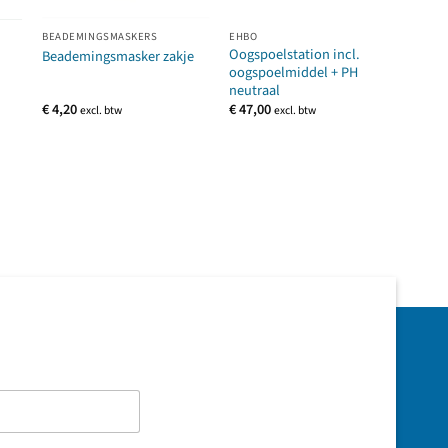
BEADEMINGSMASKERS
EHBO
EHBO
Oogspoelstation incl.
Resc-
Beademingsmasker zakje
oogspoelmiddel + PH
verba
neutraal
€
4,20
€
47,00
€
34,
excl. btw
excl. btw