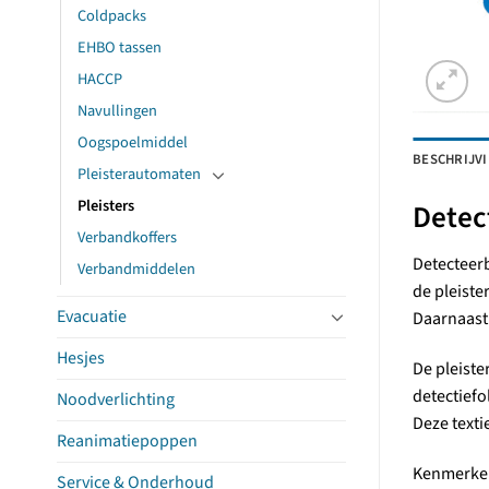
Coldpacks
EHBO tassen
HACCP
Navullingen
Oogspoelmiddel
BESCHRIJV
Pleisterautomaten
Pleisters
Detect
Verbandkoffers
Detecteerb
Verbandmiddelen
de pleiste
Evacuatie
Daarnaast 
Hesjes
De pleiste
detectiefol
Noodverlichting
Deze texti
Reanimatiepoppen
Kenmerke
Service & Onderhoud