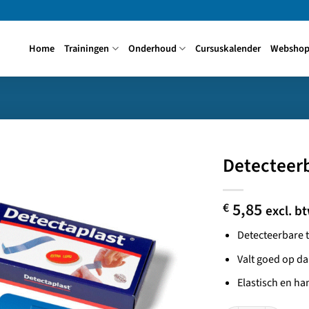
Home
Trainingen
Onderhoud
Cursuskalender
Websho
Detecteerb
5,85
€
excl. b
Detecteerbare t
Valt goed op da
Elastisch en h