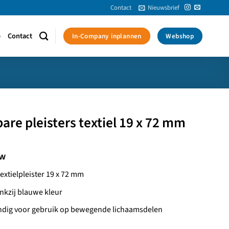
Contact
Nieuwsbrief
p
Contact
In-Company inplannen
Webshop
are pleisters textiel 19 x 72 mm
tw
extielpleister 19 x 72 mm
nkzij blauwe kleur
andig voor gebruik op bewegende lichaamsdelen