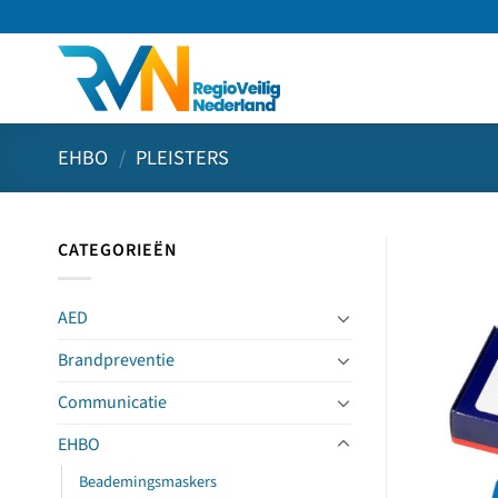
Ga
naar
inhoud
EHBO
/
PLEISTERS
CATEGORIEËN
AED
Brandpreventie
Communicatie
EHBO
Beademingsmaskers