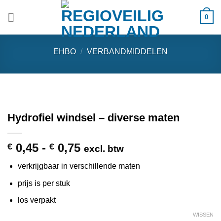
Ga
0
naar
inhoud
EHBO
/
VERBANDMIDDELEN
Hydrofiel windsel – diverse maten
Prijsklasse:
0,45
-
0,75
€
€
excl. btw
€ 0,45
verkrijgbaar in verschillende maten
tot
€ 0,75
prijs is per stuk
los verpakt
WISSEN