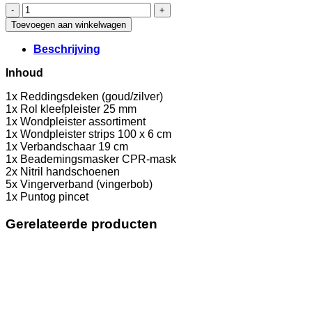
Module
2
Toevoegen aan winkelwagen
BHV
/
Beschrijving
EHBO
koffer
Inhoud
Oranje
Kruis
1x Reddingsdeken (goud/zilver)
2021
1x Rol kleefpleister 25 mm
aantal
1x Wondpleister assortiment
1x Wondpleister strips 100 x 6 cm
1x Verbandschaar 19 cm
1x Beademingsmasker CPR-mask
2x Nitril handschoenen
5x Vingerverband (vingerbob)
1x Puntog pincet
Gerelateerde producten