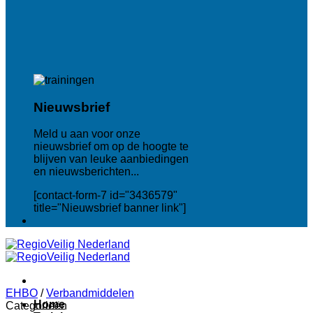
Nieuwsbrief
Meld u aan voor onze
nieuwsbrief om op de hoogte te
blijven van leuke aanbiedingen
en nieuwsberichten...
[contact-form-7 id="3436579"
title="Nieuwsbrief banner link"]
EHBO
/
Verbandmiddelen
Home
Categorieën