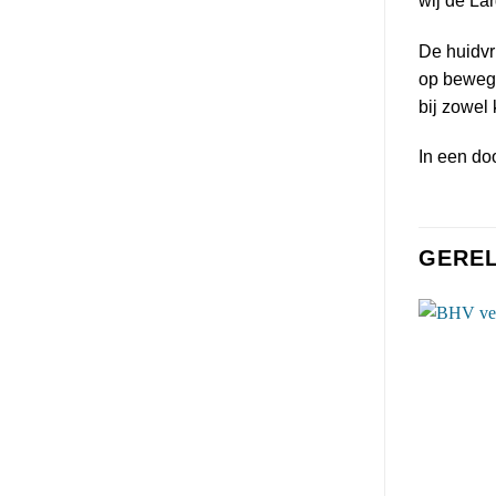
wij de La
De huidvr
op bewege
bij zowel
In een doo
GERE