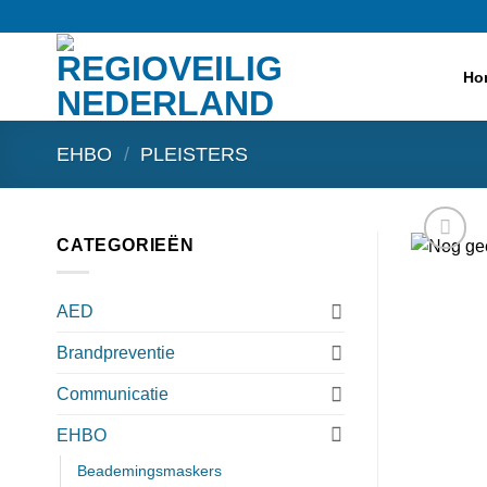
Ga
naar
inhoud
Ho
EHBO
/
PLEISTERS
CATEGORIEËN
AED
Brandpreventie
Communicatie
EHBO
Beademingsmaskers