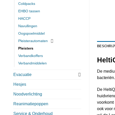
Coldpacks
EHBO tassen
HACCP
Navullingen
Oogspoelmiddel
Pleisterautomaten
BESCHRIJ
Pleisters
Verbandkoffers
Helti
Verbandmiddelen
De medium
Evacuatie
bacteriën.
Hesjes
De HeltiQ
Noodverlichting
huidvrien
voorkomt 
Reanimatiepoppen
ook voor 
Service & Onderhoud