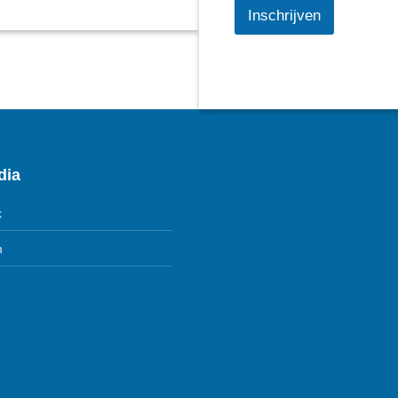
Inschrijven
dia
k
m