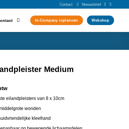
Contact
Nieuwsbrief
ontact
In-Company inplannen
Webshop
landpleister Medium
btw
akte eilandpleisters van 8 x 10cm
 middelgrote wonden
uidvriendelijke kleefrand
oepasbaar op bewegende lichaamsdelen