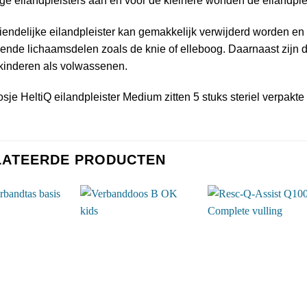
rge eilandpleisters aan en voor de kleinere wonden de eilandplei
iendelijke eilandpleister kan gemakkelijk verwijderd worden en 
nde lichaamsdelen zoals de knie of elleboog. Daarnaast zijn de
 kinderen als volwassenen.
sje HeltiQ eilandpleister Medium zitten 5 stuks steriel verpakte 
LATEERDE PRODUCTEN