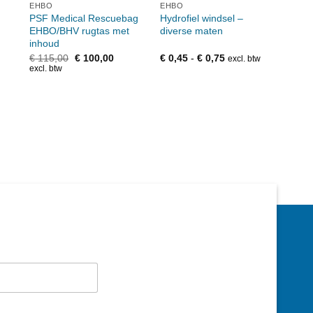
EHBO
EHBO
EHB
PSF Medical Rescuebag
Hydrofiel windsel –
EHBO
EHBO/BHV rugtas met
diverse maten
vulli
inhoud
Oorspronkelijke
Huidige
Prijsklasse:
€
115,00
€
100,00
€
0,45
-
€
0,75
€
39,
excl. btw
prijs
prijs
€ 0,45
excl. btw
was:
is:
tot
€ 115,00.
€ 100,00.
€ 0,75