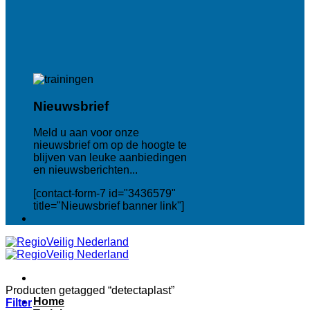
Nieuwsbrief
Meld u aan voor onze
nieuwsbrief om op de hoogte te
blijven van leuke aanbiedingen
en nieuwsberichten...
[contact-form-7 id="3436579"
title="Nieuwsbrief banner link"]
Producten getagged “detectaplast”
Home
Filter