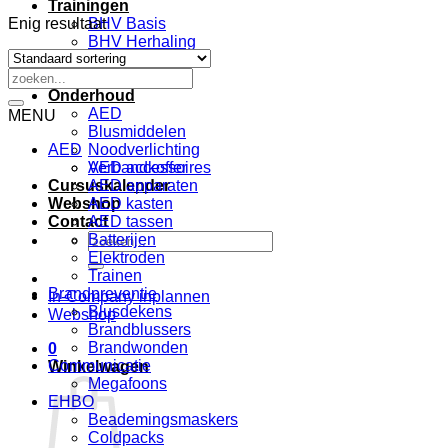
Trainingen
Enig resultaat
BHV Basis
BHV Herhaling
EHBO
Zoeken
VCA
naar:
Onderhoud
AED
MENU
Blusmiddelen
AED
Noodverlichting
Verbandkoffer
AED accessoires
Cursuskalender
AED apparaten
Webshop
AED kasten
Contact
AED tassen
Zoeken
Batterijen
naar:
Elektroden
Trainen
Brandpreventie
In-Company inplannen
Blusdekens
Webshop
Brandblussers
Brandwonden
0
Communicatie
Winkelwagen
Megafoons
EHBO
Beademingsmaskers
Coldpacks