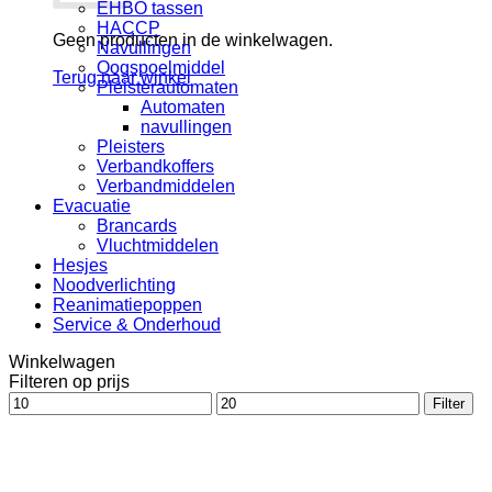
EHBO tassen
HACCP
Geen producten in de winkelwagen.
Navullingen
Oogspoelmiddel
Terug naar winkel
Pleisterautomaten
Automaten
navullingen
Pleisters
Verbandkoffers
Verbandmiddelen
Evacuatie
Brancards
Vluchtmiddelen
Hesjes
Noodverlichting
Reanimatiepoppen
Service & Onderhoud
Winkelwagen
Filteren op prijs
Min.
Max.
Filter
prijs
prijs