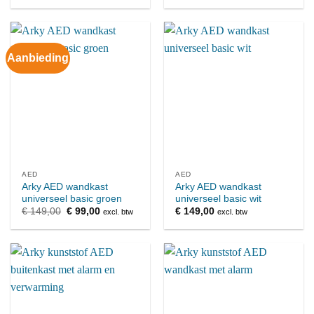
Aanbieding
AED
AED
Arky AED wandkast
Arky AED wandkast
universeel basic groen
universeel basic wit
Oorspronkelijke
Huidige
€
149,00
€
99,00
€
149,00
excl. btw
excl. btw
prijs
prijs
was:
is:
€ 149,00.
€ 99,00.