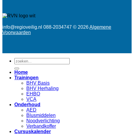
info@regioveilig.nl 088-2034747 © 2026
Algemene
Voorwaarden
Zoeken
naar:
Home
Trainingen
BHV Basis
BHV Herhaling
EHBO
VCA
Onderhoud
AED
Blusmiddelen
Noodverlichting
Verbandkoffer
Cursuskalender