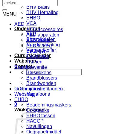
Trainingen
Zoeken
BHV Basis
naar:
BHV Herhaling
MENU
EHBO
VCA
AED
Onderhoud
AED accessoires
AED
AED apparaten
Blusmiddelen
AED kasten
Noodverlichting
AED tassen
Verbandkoffer
Batterijen
Cursuskalender
Elektroden
Webshop
Trainen
Contact
Brandpreventie
Zoeken
Blusdekens
naar:
Brandblussers
Brandwonden
In-Company inplannen
Communicatie
Webshop
Megafoons
EHBO
0
Beademingsmaskers
Winkelwagen
Coldpacks
EHBO tassen
HACCP
Navullingen
Oogspoelmiddel