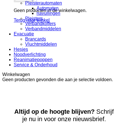
Pleisterautomaten
Automaten
Geen producten in de winkelwagen.
navullingen
Pleisters
Terug naar winkel
Verbandkoffers
Verbandmiddelen
Evacuatie
Brancards
Vluchtmiddelen
Hesjes
Noodverlichting
Reanimatiepoppen
Service & Onderhoud
Winkelwagen
Geen producten gevonden die aan je selectie voldoen.
Altijd op de hoogte blijven?
Schrijf
je nu in voor onze nieuwsbrief.