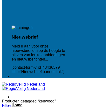
Nieuwsbrief
Meld u aan voor onze
nieuwsbrief om op de hoogte te
blijven van leuke aanbiedingen
en nieuwsberichten...
[contact-form-7 id="3436579"
title="Nieuwsbrief banner link"]
Producten getagged “kenwood”
Home
Filter