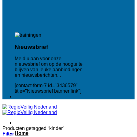
Nieuwsbrief
Meld u aan voor onze
nieuwsbrief om op de hoogte te
blijven van leuke aanbiedingen
en nieuwsberichten...
[contact-form-7 id="3436579"
title="Nieuwsbrief banner link"]
Producten getagged “kinder”
Home
Filter