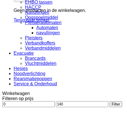
EHBO tassen
HACCP
Geen producten in de winkelwagen.
Navullingen
Oogspoelmiddel
Terug naar winkel
Pleisterautomaten
Automaten
navullingen
Pleisters
Verbandkoffers
Verbandmiddelen
Evacuatie
Brancards
Vluchtmiddelen
Hesjes
Noodverlichting
Reanimatiepoppen
Service & Onderhoud
Winkelwagen
Filteren op prijs
Min.
Max.
Filter
prijs
prijs