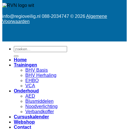
info@regioveilig.nl 088-2034747 © 2026
Algemene
Voorwaarden
Zoeken
naar:
Home
Trainingen
BHV Basis
BHV Herhaling
EHBO
VCA
Onderhoud
AED
Blusmiddelen
Noodverlichting
Verbandkoffer
Cursuskalender
Webshop
Contact