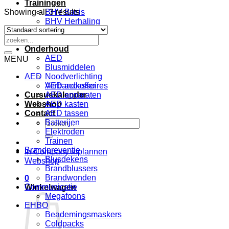
Trainingen
Showing all 3 results
BHV Basis
BHV Herhaling
EHBO
Zoeken
VCA
naar:
Onderhoud
AED
MENU
Blusmiddelen
AED
Noodverlichting
Verbandkoffer
AED accessoires
Cursuskalender
AED apparaten
Webshop
AED kasten
Contact
AED tassen
Zoeken
Batterijen
naar:
Elektroden
Trainen
Brandpreventie
In-Company inplannen
Blusdekens
Webshop
Brandblussers
Brandwonden
0
Communicatie
Winkelwagen
Megafoons
EHBO
Beademingsmaskers
Coldpacks