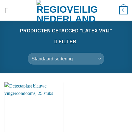
Ga
0
naar
inhoud
PRODUCTEN GETAGGED “LATEX VRIJ”
FILTER