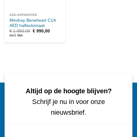
AED APPARATEN
Mindray Beneheart C1A
AED halfautomaat
Oorspronkelijke
Huidige
€
1.050,00
€
990,00
prijs
prijs
excl. btw
was:
is:
€ 1.050,00.
€ 990,00.
Altijd op de hoogte blijven?
Schrijf je nu in voor onze
nieuwsbrief.