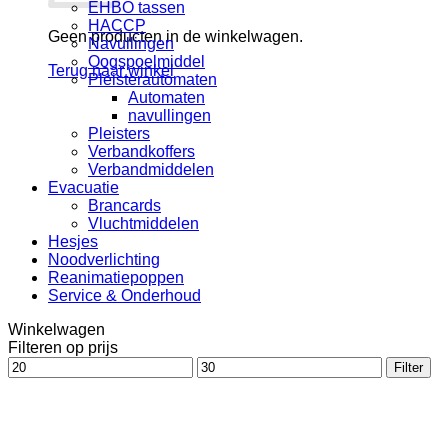
EHBO tassen
HACCP
Geen producten in de winkelwagen.
Navullingen
Oogspoelmiddel
Terug naar winkel
Pleisterautomaten
Automaten
navullingen
Pleisters
Verbandkoffers
Verbandmiddelen
Evacuatie
Brancards
Vluchtmiddelen
Hesjes
Noodverlichting
Reanimatiepoppen
Service & Onderhoud
Winkelwagen
Filteren op prijs
Min.
Max.
Filter
prijs
prijs