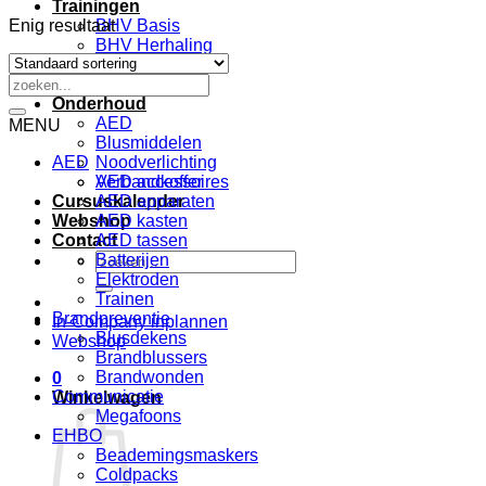
Trainingen
Enig resultaat
BHV Basis
BHV Herhaling
EHBO
Zoeken
VCA
naar:
Onderhoud
AED
MENU
Blusmiddelen
AED
Noodverlichting
Verbandkoffer
AED accessoires
Cursuskalender
AED apparaten
Webshop
AED kasten
Contact
AED tassen
Zoeken
Batterijen
naar:
Elektroden
Trainen
Brandpreventie
In-Company inplannen
Blusdekens
Webshop
Brandblussers
Brandwonden
0
Communicatie
Winkelwagen
Megafoons
EHBO
Beademingsmaskers
Coldpacks