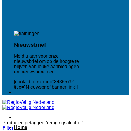
Nieuwsbrief
Meld u aan voor onze
nieuwsbrief om op de hoogte te
blijven van leuke aanbiedingen
en nieuwsberichten...
[contact-form-7 id="3436579"
title="Nieuwsbrief banner link"]
Producten getagged “reingingsalcohol”
Home
Filter