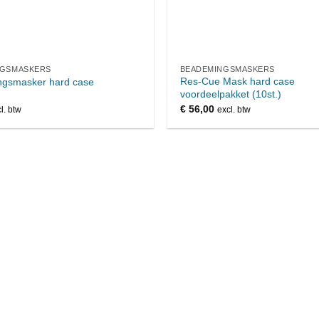
NGSMASKERS
BEADEMINGSMASKERS
Res-Cue Mask hard case
gsmasker hard case
voordeelpakket (10st.)
€
56,00
l. btw
excl. btw