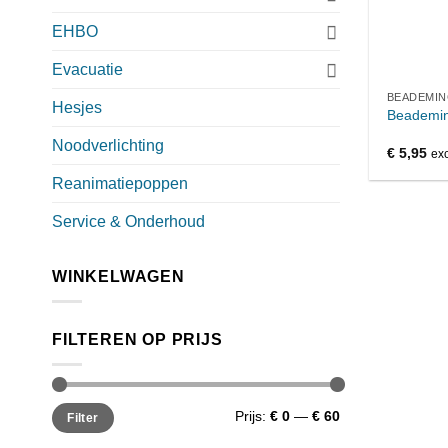
EHBO
Evacuatie
BEADEMI
Hesjes
Beademin
Noodverlichting
€
5,95
exc
Reanimatiepoppen
Service & Onderhoud
WINKELWAGEN
FILTEREN OP PRIJS
Min.
Max.
Prijs:
€ 0
—
€ 60
Filter
prijs
prijs