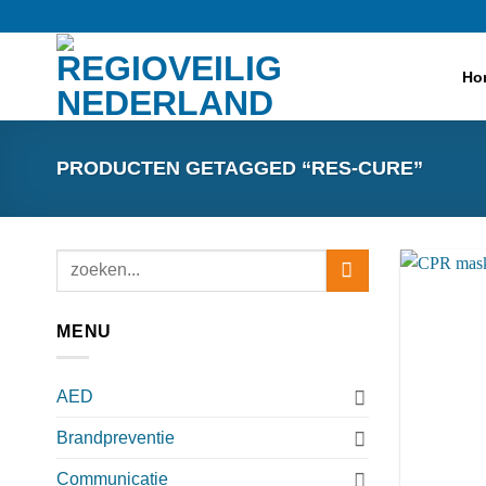
Ga
naar
inhoud
Ho
PRODUCTEN GETAGGED “RES-CURE”
Zoeken
naar:
MENU
AED
Brandpreventie
Communicatie