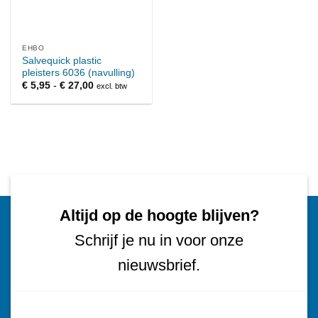
EHBO
Salvequick plastic
pleisters 6036 (navulling)
Prijsklasse:
€
5,95
-
€
27,00
excl. btw
€ 5,95
tot
€ 27,00
Altijd op de hoogte blijven?
Schrijf je nu in voor onze
nieuwsbrief.