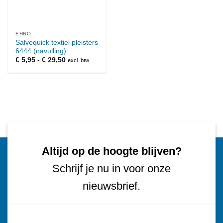
EHBO
Salvequick textiel pleisters
6444 (navulling)
Prijsklasse:
€
5,95
-
€
29,50
excl. btw
€ 5,95
tot
€ 29,50
Altijd op de hoogte blijven?
Schrijf je nu in voor onze
nieuwsbrief.