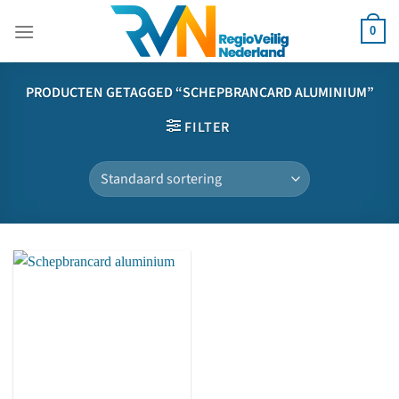
Ga
naar
0
inhoud
PRODUCTEN GETAGGED “SCHEPBRANCARD ALUMINIUM”
FILTER