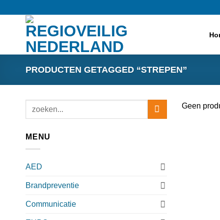
Ga
naar
inhoud
Ho
PRODUCTEN GETAGGED “STREPEN”
Zoeken
Geen produ
naar:
MENU
AED
Brandpreventie
Communicatie