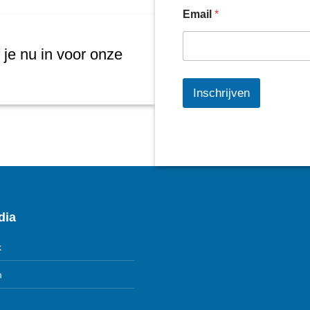
Email
*
 je nu in voor onze
Inschrijven
dia
k
m