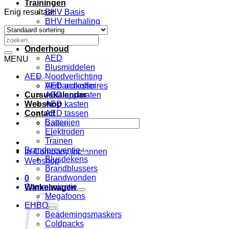
Trainingen
Enig resultaat
BHV Basis
BHV Herhaling
EHBO
Zoeken
VCA
naar:
Onderhoud
AED
MENU
Blusmiddelen
AED
Noodverlichting
Verbandkoffer
AED accessoires
Cursuskalender
AED apparaten
Webshop
AED kasten
Contact
AED tassen
Zoeken
Batterijen
naar:
Elektroden
Trainen
Brandpreventie
In-Company inplannen
Blusdekens
Webshop
Brandblussers
Brandwonden
0
Communicatie
Winkelwagen
Megafoons
EHBO
Beademingsmaskers
Coldpacks