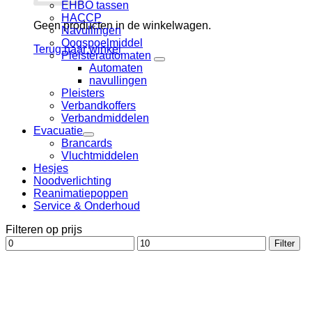
EHBO tassen
HACCP
Geen producten in de winkelwagen.
Navullingen
Oogspoelmiddel
Terug naar winkel
Pleisterautomaten
Automaten
navullingen
Pleisters
Verbandkoffers
Verbandmiddelen
Evacuatie
Brancards
Vluchtmiddelen
Hesjes
Noodverlichting
Reanimatiepoppen
Service & Onderhoud
Filteren op prijs
Min.
Max.
Filter
prijs
prijs