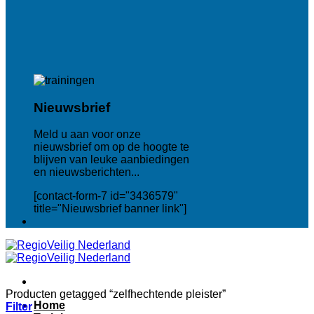
Nieuwsbrief
Meld u aan voor onze
nieuwsbrief om op de hoogte te
blijven van leuke aanbiedingen
en nieuwsberichten...
[contact-form-7 id="3436579"
title="Nieuwsbrief banner link"]
Producten getagged “zelfhechtende pleister”
Home
Filter