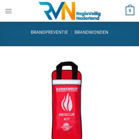
Ga
naar
0
inhoud
BRANDPREVENTIE
/
BRANDWONDEN