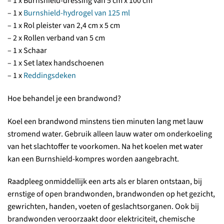
– 1 x Burnshield-dressing van 5 cm x 100 cm
– 1 x
Burnshield-hydrogel van 125 ml
– 1 x Rol pleister van 2,4 cm x 5 cm
– 2 x Rollen verband van 5 cm
– 1 x Schaar
– 1 x Set latex handschoenen
– 1 x
Reddingsdeken
Hoe behandel je een brandwond?
Koel een brandwond minstens tien minuten lang met lauw
stromend water. Gebruik alleen lauw water om onderkoeling
van het slachtoffer te voorkomen. Na het koelen met water
kan een Burnshield-kompres worden aangebracht.
Raadpleeg onmiddellijk een arts als er blaren ontstaan, bij
ernstige of open brandwonden, brandwonden op het gezicht,
gewrichten, handen, voeten of geslachtsorganen. Ook bij
brandwonden veroorzaakt door elektriciteit, chemische