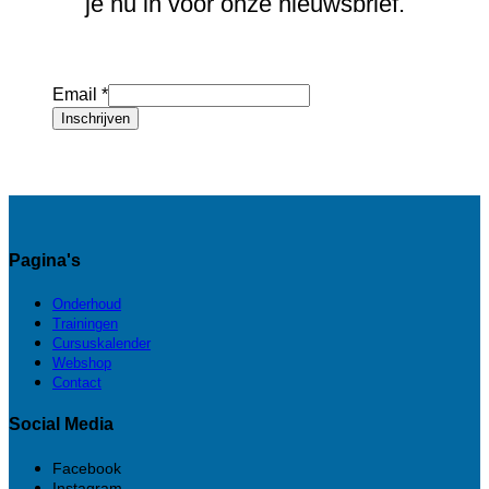
je nu in voor onze nieuwsbrief.
Email
*
Inschrijven
Pagina's
Onderhoud
Trainingen
Cursuskalender
Webshop
Contact
Social Media
Facebook
Instagram