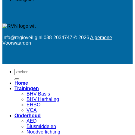
info@regioveilig.nl 088-2034747 © 2026
Algemene
Voorwaarden
Zoeken
naar:
Home
Trainingen
BHV Basis
BHV Herhaling
EHBO
VCA
Onderhoud
AED
Blusmiddelen
Noodverlichting