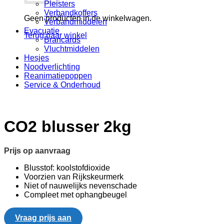
Pleisters
Verbandkoffers
Geen producten in de winkelwagen.
Verbandmiddelen
Evacuatie
Terug naar winkel
Brancards
Vluchtmiddelen
Hesjes
Noodverlichting
Reanimatiepoppen
Service & Onderhoud
CO2 blusser 2kg
Prijs op aanvraag
Blusstof: koolstofdioxide
Voorzien van Rijkskeurmerk
Niet of nauwelijks nevenschade
Compleet met ophangbeugel
Vraag prijs aan