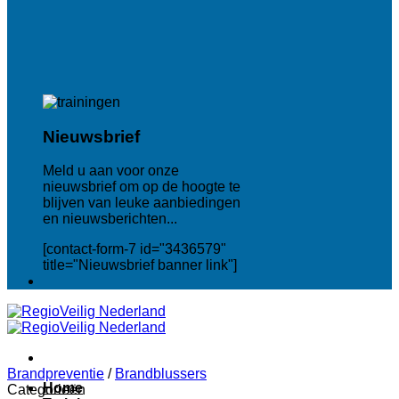
Nieuwsbrief
Meld u aan voor onze
nieuwsbrief om op de hoogte te
blijven van leuke aanbiedingen
en nieuwsberichten...
[contact-form-7 id="3436579"
title="Nieuwsbrief banner link"]
Brandpreventie
/
Brandblussers
Home
Categorieën