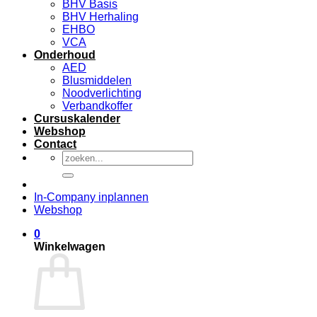
BHV Basis
BHV Herhaling
EHBO
VCA
Onderhoud
AED
Blusmiddelen
Noodverlichting
Verbandkoffer
Cursuskalender
Webshop
Contact
Zoeken
naar:
In-Company inplannen
Webshop
0
Winkelwagen