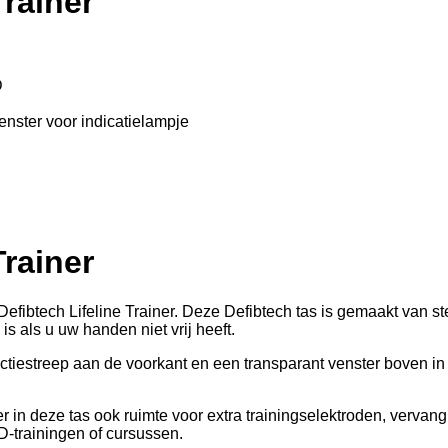
Trainer
D
enster voor indicatielampje
Trainer
btech Lifeline Trainer. Deze Defibtech tas is gemaakt van ste
 als u uw handen niet vrij heeft.
tiestreep aan de voorkant en een transparant venster boven in d
r in deze tas ook ruimte voor extra trainingselektroden, vervang
D-trainingen of cursussen.