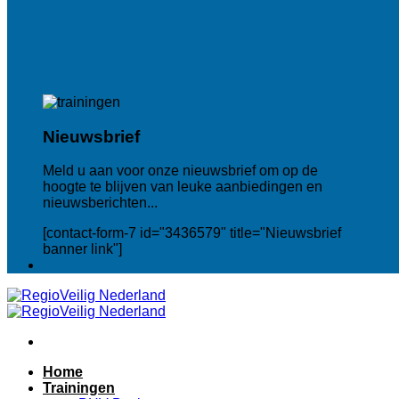
Nieuwsbrief
Meld u aan voor onze nieuwsbrief om op de
hoogte te blijven van leuke aanbiedingen en
nieuwsberichten...
[contact-form-7 id="3436579" title="Nieuwsbrief
banner link"]
Home
Trainingen