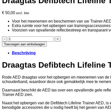
Draagtas Defibtech Lifeline 
€
50,00
excl. btw
Voor het meenemen en beschermen van uw Trainer AE
Extra ruimte voor het opbergen van trainingsaccessoires
Voorzien van opvallende reflectiestreep en transparant v
Draagtas
Defibtech
Toevoegen aan winkelwagen
Lifeline
Trainer
Beschrijving
aantal
Draagtas Defibtech Lifeline 
Rode AED draagtas voor het opbergen en meenemen van de Defi
schouderband, waardoor deze ook gemakkelijk mee te nemen is
Daarnaast beschikt de AED tas over een opvallende gele reflec
Trainer AED zien.
Naast het opbergen van de Defibtech Lifeline Trainer AED, is e
benodigde accessoires die u nodig heeft bij het geven van AE