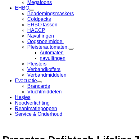
Megafoons
EHBO
Beademingsmaskers
Coldpacks
EHBO tassen
HACCP
Navullingen
Oogspoelmiddel
Pleisterautomaten
Automaten
navullingen
Pleisters
Verbandkoffers
Verbandmiddelen
Evacuatie
Brancards
Vluchtmiddelen
Hesjes
Noodverlichting
Reanimatiepoppen
Service & Onderhoud