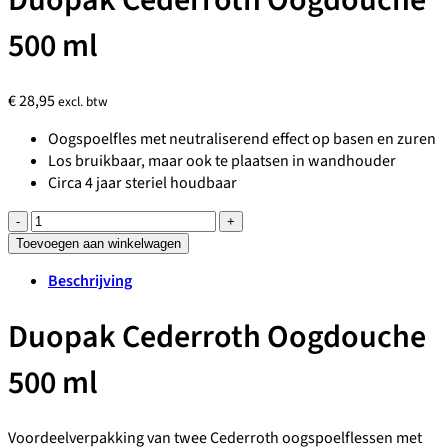
500 ml
€
28,95
excl. btw
Oogspoelfles met neutraliserend effect op basen en zuren
Los bruikbaar, maar ook te plaatsen in wandhouder
Circa 4 jaar steriel houdbaar
Duopak
Cederroth
Toevoegen aan winkelwagen
Oogdouche
Beschrijving
500
ml
Duopak Cederroth Oogdouche
aantal
500 ml
Voordeelverpakking van twee Cederroth oogspoelflessen met