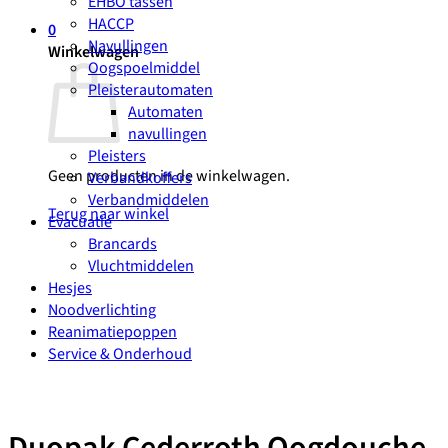
EHBO tassen
HACCP
0
Navullingen
Winkelwagen
Oogspoelmiddel
Pleisterautomaten
Automaten
navullingen
Pleisters
Geen producten in de winkelwagen.
Verbandkoffers
Verbandmiddelen
Terug naar winkel
Evacuatie
Brancards
Vluchtmiddelen
Hesjes
Noodverlichting
Reanimatiepoppen
Service & Onderhoud
Duopak Cederroth Oogdouche