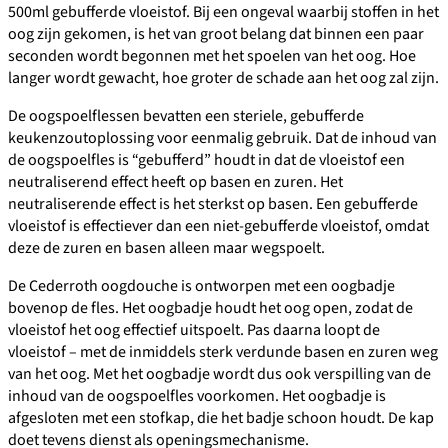
500ml gebufferde vloeistof. Bij een ongeval waarbij stoffen in het
oog zijn gekomen, is het van groot belang dat binnen een paar
seconden wordt begonnen met het spoelen van het oog. Hoe
langer wordt gewacht, hoe groter de schade aan het oog zal zijn.
De oogspoelflessen bevatten een steriele, gebufferde
keukenzoutoplossing voor eenmalig gebruik. Dat de inhoud van
de oogspoelfles is “gebufferd” houdt in dat de vloeistof een
neutraliserend effect heeft op basen en zuren. Het
neutraliserende effect is het sterkst op basen. Een gebufferde
vloeistof is effectiever dan een niet-gebufferde vloeistof, omdat
deze de zuren en basen alleen maar wegspoelt.
De Cederroth oogdouche is ontworpen met een oogbadje
bovenop de fles. Het oogbadje houdt het oog open, zodat de
vloeistof het oog effectief uitspoelt. Pas daarna loopt de
vloeistof – met de inmiddels sterk verdunde basen en zuren weg
van het oog. Met het oogbadje wordt dus ook verspilling van de
inhoud van de oogspoelfles voorkomen. Het oogbadje is
afgesloten met een stofkap, die het badje schoon houdt. De kap
doet tevens dienst als openingsmechanisme.