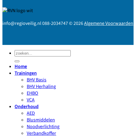
info@regioveilig.nl 088-2034747 © 2026
Algemene Voorwaarden
Zoeken
naar:
Home
Trainingen
BHV Basis
BHV Herhaling
EHBO
VCA
Onderhoud
AED
Blusmiddelen
Noodverlichting
Verbandkoffer