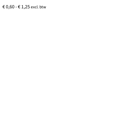
Prijsklasse:
€
0,60
-
€
1,25
excl. btw
€ 0,60
tot
€ 1,25