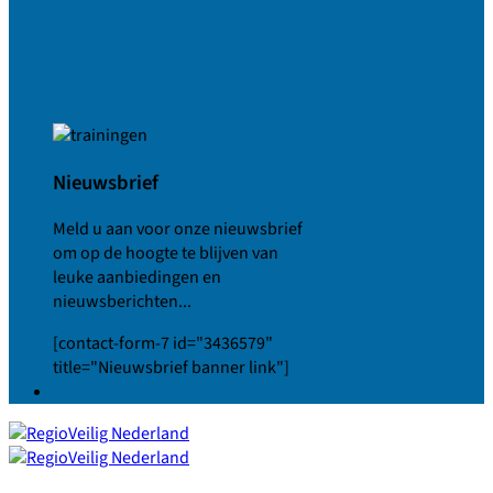
Nieuwsbrief
Meld u aan voor onze nieuwsbrief
om op de hoogte te blijven van
leuke aanbiedingen en
nieuwsberichten...
[contact-form-7 id="3436579"
title="Nieuwsbrief banner link"]