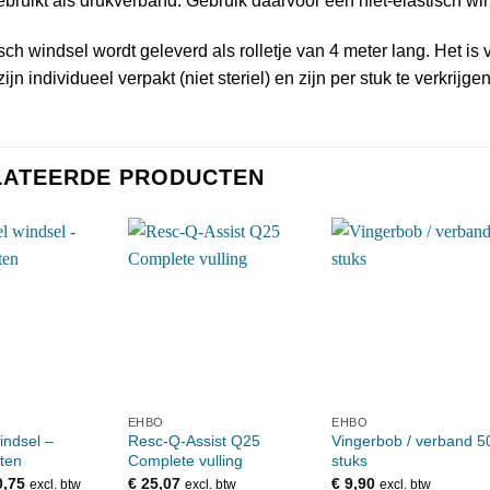
bruikt als drukverband. Gebruik daarvoor een niet-elastisch wi
isch windsel wordt geleverd als rolletje van 4 meter lang. Het i
ijn individueel verpakt (niet steriel) en zijn per stuk te verkrijg
LATEERDE PRODUCTEN
EHBO
EHBO
indsel –
Resc-Q-Assist Q25
Vingerbob / verband 5
ten
Complete vulling
stuks
Prijsklasse:
,75
€
25,07
€
9,90
excl. btw
excl. btw
excl. btw