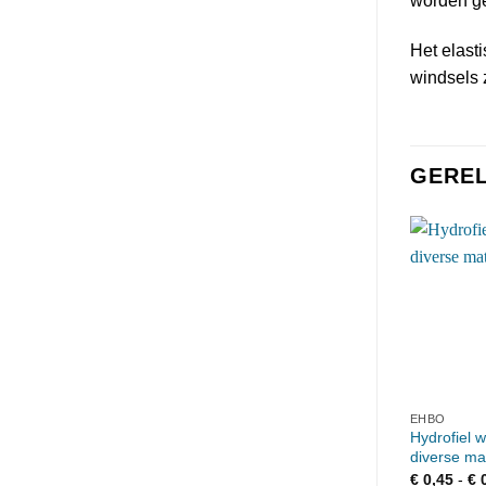
worden ge
Het elast
windsels z
GERE
EHBO
Hydrofiel w
diverse ma
€
0,45
-
€
0