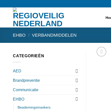
Ga
naar
inhoud
Ho
EHBO
/
VERBANDMIDDELEN
CATEGORIEËN
AED
Brandpreventie
Communicatie
EHBO
Beademingsmaskers