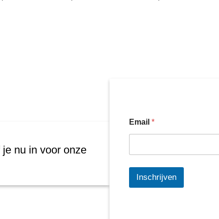
€ 0,45
tot
€ 0,75
Email
*
 je nu in voor onze
Inschrijven