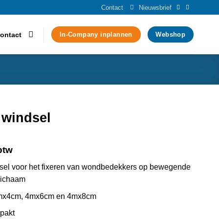
Contact
Nieuwsbrief
ontact
In-Company inplannen
Webshop
 windsel
btw
dsel voor het fixeren van wondbedekkers op bewegende
 lichaam
4mx4cm, 4mx6cm en 4mx8cm
rpakt