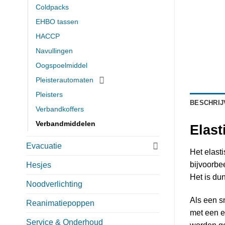
Coldpacks
EHBO tassen
HACCP
Navullingen
Oogspoelmiddel
Pleisterautomaten
Pleisters
BESCHRIJ
Verbandkoffers
Verbandmiddelen
Elast
Evacuatie
Het elast
bijvoorbe
Hesjes
Het is du
Noodverlichting
Als een s
Reanimatiepoppen
met een e
Service & Onderhoud