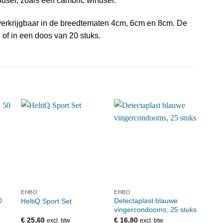
ndsel, zoals een cambric windsel.
s verkrijgbaar in de breedtematen 4cm, 6cm en 8cm. De
en of in een doos van 20 stuks.
EHBO
EHBO
EHB
0
Detectaplast blauwe
Ving
HeltiQ Sport Set
vingercondooms, 25 stuks
stuk
€
25,60
€
16,80
€
1,8
excl. btw
excl. btw