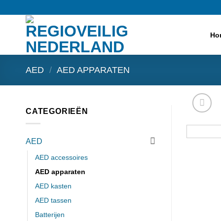
Ga
naar
inhoud
Ho
AED
/
AED APPARATEN
CATEGORIEËN
AED
AED accessoires
AED apparaten
AED kasten
AED tassen
Batterijen