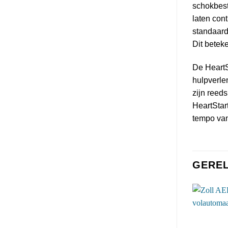
schokbeste
laten con
standaard 
Dit beteke
De HeartS
hulpverle
zijn reed
HeartStar
tempo van
GERE