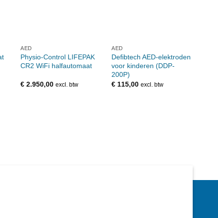
AED
AED
AED
Physio-Control LIFEPAK
Defibtech AED-elektroden
Defib
at
CR2 WiFi halfautomaat
voor kinderen (DDP-
train
200P)
€
2.950,00
€
115,00
€
395
excl. btw
excl. btw