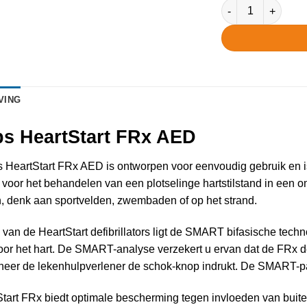
Philips HeartStart
VING
ps HeartStart FRx AED
s HeartStart FRx AED is ontworpen voor eenvoudig gebruik en i
 voor het behandelen van een plotselinge hartstilstand in een 
, denk aan sportvelden, zwembaden of op het strand.
 van de HeartStart defibrillators ligt de SMART bifasische techn
voor het hart. De SMART-analyse verzekert u ervan dat de FRx def
neer de lekenhulpverlener de schok-knop indrukt. De SMART-pad
tart FRx biedt optimale bescherming tegen invloeden van buitena