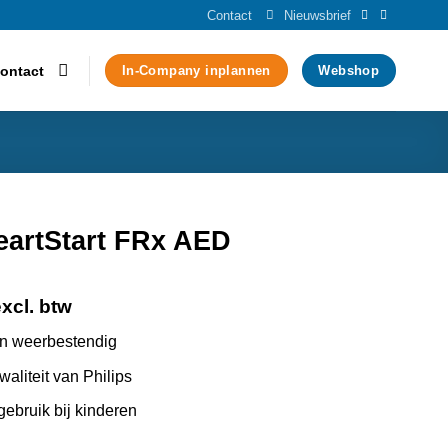
Contact
Nieuwsbrief
ontact
In-Company inplannen
Webshop
eartStart FRx AED
excl. btw
en weerbestendig
aliteit van Philips
gebruik bij kinderen