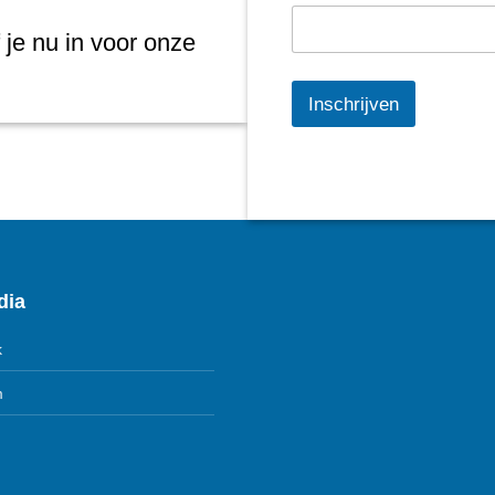
 je nu in voor onze
Inschrijven
dia
k
m