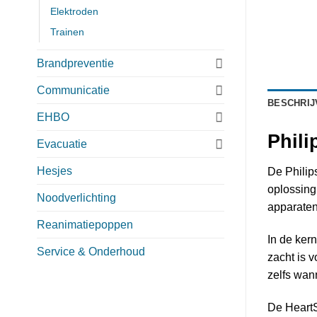
Elektroden
Trainen
Brandpreventie
Communicatie
BESCHRIJ
EHBO
Phili
Evacuatie
Hesjes
De Philip
oplossing
Noodverlichting
apparaten
Reanimatiepoppen
In de kern
Service & Onderhoud
zacht is 
zelfs wan
De HeartS