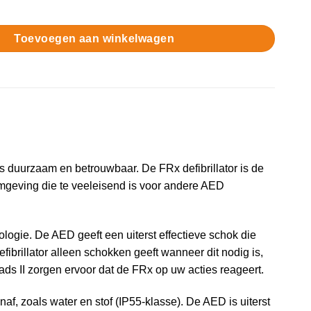
 FRx AED aantal
Toevoegen aan winkelwagen
s duurzaam en betrouwbaar. De FRx defibrillator is de
omgeving die te veeleisend is voor andere AED
ologie. De AED geeft een uiterst effectieve schok die
ibrillator alleen schokken geeft wanneer dit nodig is,
s II zorgen ervoor dat de FRx op uw acties reageert.
f, zoals water en stof (IP55-klasse). De AED is uiterst