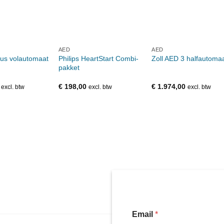
AED
AED
Philips HeartStart Combi-
lus volautomaat
Zoll AED 3 halfautoma
pakket
€
198,00
€
1.974,00
excl. btw
excl. btw
excl. btw
Email
*