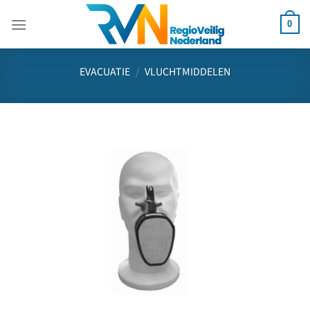
Ga
naar
0
inhoud
EVACUATIE
/
VLUCHTMIDDELEN