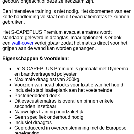
gebouw ongeacht of deze zelfredzaam zijn.
Een intensieve training is niet nodig. Het doornemen van een
korte handleiding volstaat om dit evacuatiematras te kunnen
gebruiken.
Het S-CAPEPLUS Premium evacuatiematras wordt
standaard geleverd in draagtas, maar optioneel is er ook
een
wall-cover
verkrijgbaar zodat het matras direct voor het
grijpen aan de wand kan worden gehangen.
Eigenschappen & voordelen:
De S-CAPEPLUS Premium is gemaakt met Dyneema
en brandvertragend polyester
Maximale draaglast van 200kg.
Voorzien van head blocks voor fixatie van het hoofd
Inclusief stabilisatieplank aan het voeteneinde
Bacteriedodend doek
Dit evacuatiematras is overal en binnen enkele
seconden inzetbaar
Nauwelijks training noodzakelijk
Geen specifiek onderhoud nodig
Inclusief draagtas
Geproduceerd in overeenstemming met de Europese
regelgeving