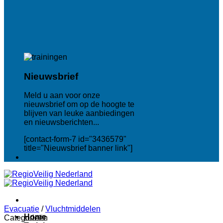
Nieuwsbrief
Meld u aan voor onze
nieuwsbrief om op de hoogte te
blijven van leuke aanbiedingen
en nieuwsberichten...
[contact-form-7 id="3436579"
title="Nieuwsbrief banner link"]
Evacuatie
/
Vluchtmiddelen
Home
Categorieën