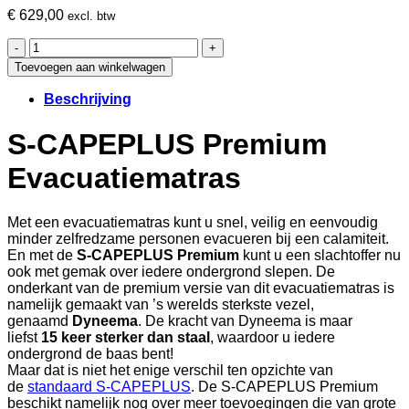
€
629,00
excl. btw
S-
CAPEPLUS
Toevoegen aan winkelwagen
Premium
Evacuatiematras
Beschrijving
aantal
S-CAPEPLUS Premium
Evacuatiematras
Met een evacuatiematras kunt u snel, veilig en eenvoudig
minder zelfredzame personen evacueren bij een calamiteit.
En met de
S-CAPEPLUS Premium
kunt u een slachtoffer nu
ook met gemak over iedere ondergrond slepen. De
onderkant van de premium versie van dit evacuatiematras is
namelijk gemaakt van ’s werelds sterkste vezel,
genaamd
Dyneema
. De kracht van Dyneema is maar
liefst
15 keer sterker dan staal
, waardoor u iedere
ondergrond de baas bent!
Maar dat is niet het enige verschil ten opzichte van
de
standaard S-CAPEPLUS
. De S-CAPEPLUS Premium
beschikt namelijk nog over meer toevoegingen die van grote