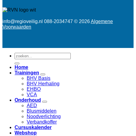
info@regioveilig.nl 088-2034747 © 2026
Algemene
Voorwaarden
Zoeken
naar:
Home
Trainingen
BHV Basis
BHV Herhaling
EHBO
VCA
Onderhoud
AED
Blusmiddelen
Noodverlichting
Verbandkoffer
Cursuskalender
Webshop