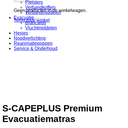
Pleisters
Verbandkoffers
Geen producten in de winkelwagen.
Verbandmiddelen
Evacuatie
Terug naar winkel
Brancards
Vluchtmiddelen
Hesjes
Noodverlichting
Reanimatiepoppen
Service & Onderhoud
S-CAPEPLUS Premium
Evacuatiematras