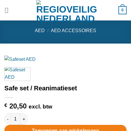
Ga
0
naar
inhoud
AED
/
AED ACCESSOIRES
Safe set / Reanimatieset
20,50
€
excl. btw
Safe set / Reanimatieset aantal
Toevoegen aan winkelwagen