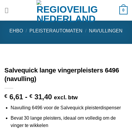
Ga
0
naar
inhoud
EHBO
/
PLEISTERAUTOMATEN
/
NAVULLINGEN
Salvequick lange vingerpleisters 6496
(navulling)
Prijsklasse:
6,61
-
31,40
€
€
excl. btw
€ 6,61
Navulling 6496 voor de Salvequick pleisterdispenser
tot
€ 31,40
Bevat 30 lange pleisters, ideaal om volledig om de
vinger te wikkelen