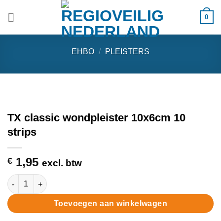
Ga
0
naar
inhoud
EHBO
/
PLEISTERS
TX classic wondpleister 10x6cm 10
strips
1,95
€
excl. btw
TX classic wondpleister 10x6cm 10 strips aantal
Toevoegen aan winkelwagen