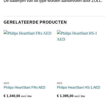
De batterijen van dit type worden aanbevolen door ZOLL.
GERELATEERDE PRODUCTEN
AED
AED
Philips HeartStart FRx AED
Philips HeartStart HS-1 AED
€
1.340,00
€
1.395,00
excl. btw
excl. btw