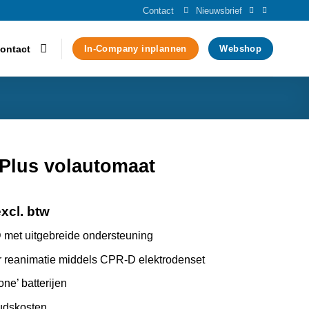
Contact
Nieuwsbrief
ontact
In-Company inplannen
Webshop
 Plus volautomaat
excl. btw
met uitgebreide ondersteuning
 reanimatie middels CPR-D elektrodenset
ne’ batterijen
udskosten