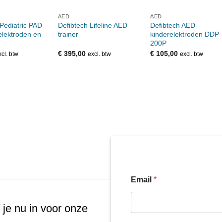
AED
AED
Pediatric PAD
Defibtech Lifeline AED
Defibtech AED
elektroden en
trainer
kinderelektroden DDP-
200P
€
395,00
€
105,00
xcl. btw
excl. btw
excl. btw
Email
*
 je nu in voor onze