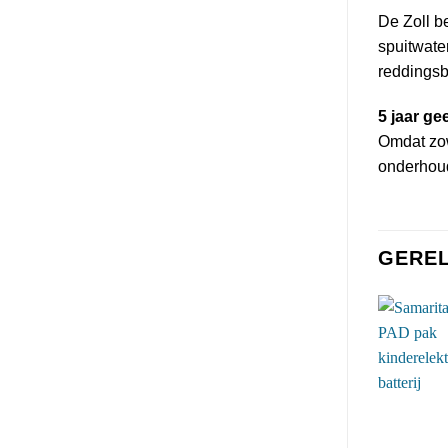
De Zoll b
spuitwate
reddingsb
5 jaar ge
Omdat zow
onderhoud
GERE