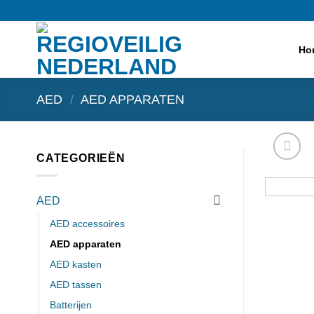
Ga
naar
inhoud
Ho
AED
/
AED APPARATEN
CATEGORIEËN
AED
AED accessoires
AED apparaten
AED kasten
AED tassen
Batterijen