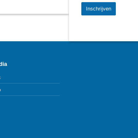
Inschrijven
dia
k
m