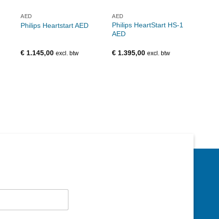
AED
AED
AED
Philips HeartStart HS-1
Zoll
Philips Heartstart AED
AED
Voor
€
1.145,00
€
1.395,00
€
175
excl. btw
excl. btw