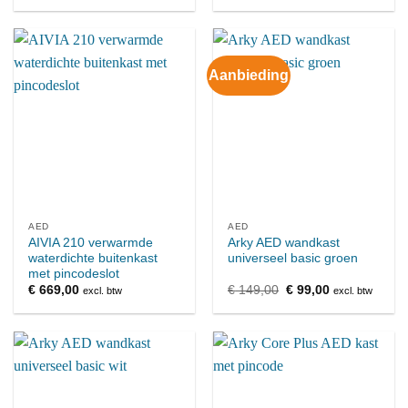
Aanbieding
AED
AED
AIVIA 210 verwarmde
Arky AED wandkast
waterdichte buitenkast
universeel basic groen
met pincodeslot
Oorspronkelijke
Huidige
€
669,00
€
149,00
€
99,00
excl. btw
excl. btw
prijs
prijs
was:
is:
€ 149,00.
€ 99,00.