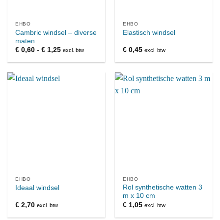
EHBO
EHBO
Cambric windsel – diverse
Elastisch windsel
maten
Prijsklasse:
€
0,60
-
€
1,25
€
0,45
excl. btw
excl. btw
€ 0,60
tot
€ 1,25
EHBO
EHBO
Rol synthetische watten 3
Ideaal windsel
m x 10 cm
€
2,70
€
1,05
excl. btw
excl. btw