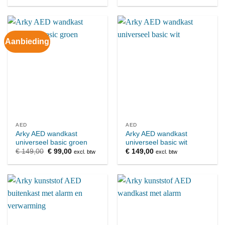
Aanbieding
AED
AED
Arky AED wandkast
Arky AED wandkast
universeel basic groen
universeel basic wit
Oorspronkelijke
Huidige
€
149,00
€
99,00
€
149,00
excl. btw
excl. btw
prijs
prijs
was:
is:
€ 149,00.
€ 99,00.