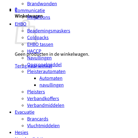
Brandwonden
0
Communicatie
Winkelwagen
Megafoons
EHBO
Beademingsmaskers
Coldpacks
EHBO tassen
HACCP
Geen producten in de winkelwagen.
Navullingen
Oogspoelmiddel
Terug naar winkel
Pleisterautomaten
Automaten
navullingen
Pleisters
Verbandkoffers
Verbandmiddelen
Evacuatie
Brancards
Vluchtmiddelen
Hesjes