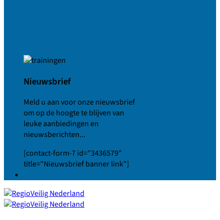
Nieuwsbrief
Meld u aan voor onze nieuwsbrief
om op de hoogte te blijven van
leuke aanbiedingen en
nieuwsberichten...
[contact-form-7 id="3436579"
title="Nieuwsbrief banner link"]