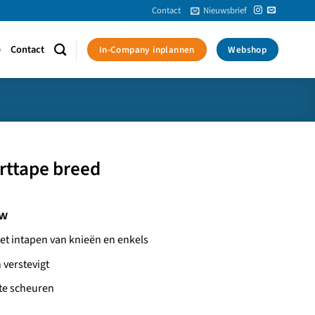
Contact
Nieuwsbrief
p
Contact
In-Company inplannen
Webshop
rttape breed
tw
et intapen van knieën en enkels
 verstevigt
 te scheuren