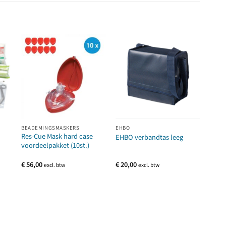
BEADEMINGSMASKERS
EHBO
EHBO
Res-Cue Mask hard case
Rol s
EHBO verbandtas leeg
voordeelpakket (10st.)
m x 
€
56,00
€
20,00
€
1,0
excl. btw
excl. btw