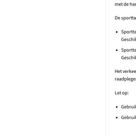
met de han
De sportta
Sportt
Geschik
Sportta
Geschik
Het verkee
raadplegen
Let op:
Gebruik
Gebruik