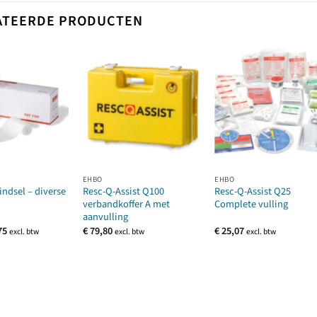
ATEERDE PRODUCTEN
EHBO
EHBO
indsel – diverse
Resc-Q-Assist Q100
Resc-Q-Assist Q25
verbandkoffer A met
Complete vulling
aanvulling
Prijsklasse:
75
€
79,80
€
25,07
excl. btw
excl. btw
excl. btw
€ 0,45
tot
€ 0,75