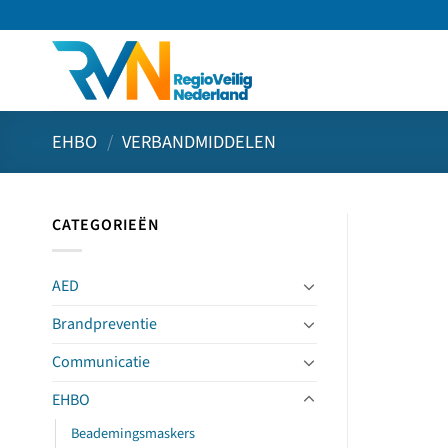
Ga
naar
inhoud
EHBO
/
VERBANDMIDDELEN
CATEGORIEËN
AED
Brandpreventie
Communicatie
EHBO
Beademingsmaskers