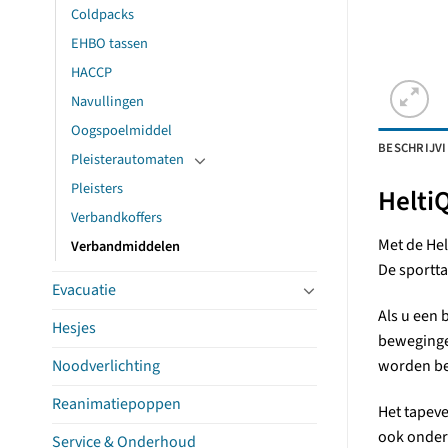
Coldpacks
EHBO tassen
HACCP
Navullingen
Oogspoelmiddel
BESCHRIJV
Pleisterautomaten
Pleisters
Helti
Verbandkoffers
Met de Hel
Verbandmiddelen
De sportta
Evacuatie
Als u een 
Hesjes
beweginge
Noodverlichting
worden bev
Reanimatiepoppen
Het tapeve
ook onder 
Service & Onderhoud