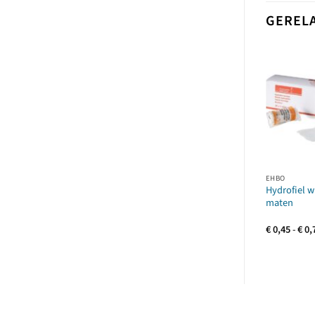
GEREL
EHBO
Hydrofiel w
maten
€
0,45
-
€
0,