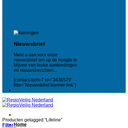
Nieuwsbrief
Meld u aan voor onze
nieuwsbrief om op de hoogte te
blijven van leuke aanbiedingen
en nieuwsberichten...
[contact-form-7 id="3436579"
title="Nieuwsbrief banner link"]
Producten getagged “Lifeline”
Home
Filter