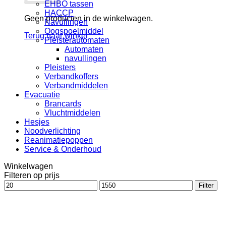
EHBO tassen
HACCP
Geen producten in de winkelwagen.
Navullingen
Oogspoelmiddel
Terug naar winkel
Pleisterautomaten
Automaten
navullingen
Pleisters
Verbandkoffers
Verbandmiddelen
Evacuatie
Brancards
Vluchtmiddelen
Hesjes
Noodverlichting
Reanimatiepoppen
Service & Onderhoud
Winkelwagen
Filteren op prijs
Min.
Max.
Filter
prijs
prijs