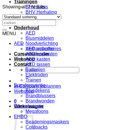
Trainingen
Showing all 7 results
BHV Basis
BHV Herhaling
EHBO
Zoeken
VCA
naar:
Onderhoud
AED
MENU
Blusmiddelen
AED
Noodverlichting
Verbandkoffer
AED accessoires
Cursuskalender
AED apparaten
Webshop
AED kasten
Contact
AED tassen
Zoeken
Batterijen
naar:
Elektroden
Trainen
Brandpreventie
In-Company inplannen
Blusdekens
Webshop
Brandblussers
Brandwonden
0
Communicatie
Winkelwagen
Megafoons
EHBO
Beademingsmaskers
Coldpacks