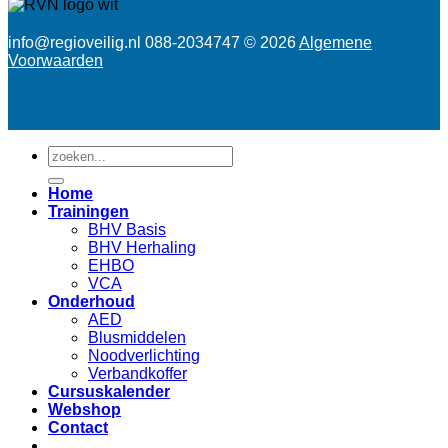
info@regioveilig.nl 088-2034747 © 2026
Algemene
Voorwaarden
Zoeken
naar:
Home
Trainingen
BHV Basis
BHV Herhaling
EHBO
VCA
Onderhoud
AED
Blusmiddelen
Noodverlichting
Verbandkoffer
Cursuskalender
Webshop
Contact