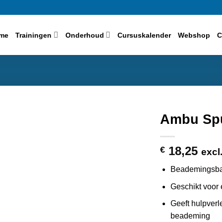
me
Trainingen
Onderhoud
Cursuskalender
Webshop
C
Ambu Spu
18,25
€
excl
Beademingsbal
Geschikt voor
Geeft hulpverl
beademing