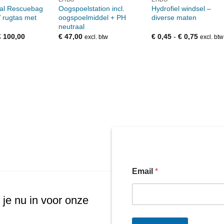
al Rescuebag
Oogspoelstation incl.
Hydrofiel windsel –
rugtas met
oogspoelmiddel + PH
diverse maten
neutraal
orspronkelijke
Huidige
Prijskla
€
100,00
€
47,00
€
0,45
-
€
0,75
excl. btw
excl. btw
rijs
prijs
€ 0,45
was:
is:
tot
 115,00.
€ 100,00.
€ 0,75
Email
*
 je nu in voor onze