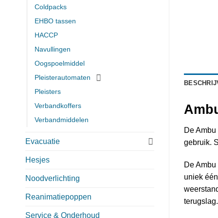
Coldpacks
EHBO tassen
HACCP
Navullingen
Oogspoelmiddel
Pleisterautomaten
BESCHRIJ
Pleisters
Verbandkoffers
Ambu
Verbandmiddelen
De Ambu S
Evacuatie
gebruik. S
Hesjes
De Ambu S
uniek één
Noodverlichting
weerstand
Reanimatiepoppen
terugslag.
Service & Onderhoud