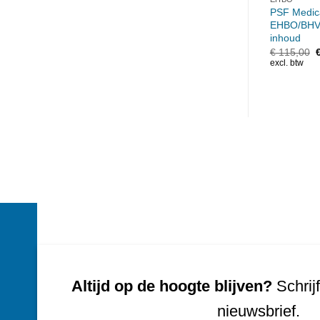
PSF Medic
EHBO/BHV 
inhoud
O
€
115,00
p
excl. btw
€
Altijd op de hoogte blijven?
Schrijf
nieuwsbrief.