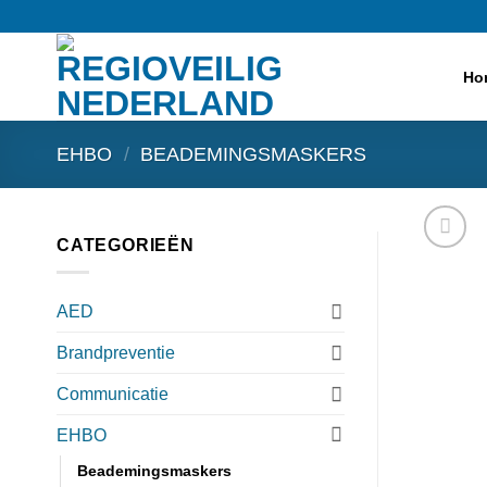
Ga
naar
inhoud
Ho
EHBO
/
BEADEMINGSMASKERS
CATEGORIEËN
AED
Brandpreventie
Communicatie
EHBO
Beademingsmaskers