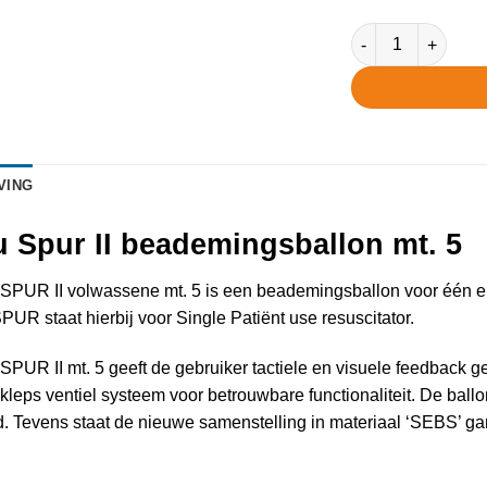
Ambu Spur II bead
VING
 Spur II beademingsballon mt. 5
PUR II volwassene mt. 5 is een beademingsballon voor één en
PUR staat hierbij voor Single Patiënt use resuscitator.
PUR II mt. 5 geeft de gebruiker tactiele en visuele feedback g
kleps ventiel systeem voor betrouwbare functionaliteit. De bal
. Tevens staat de nieuwe samenstelling in materiaal ‘SEBS’ ga