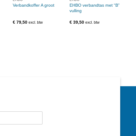
EHBO verbandtas met “B”
Verbandkoffer A groot
EHBO
vulling
sse:
€
79,50
€
39,50
€
20,
excl. btw
excl. btw