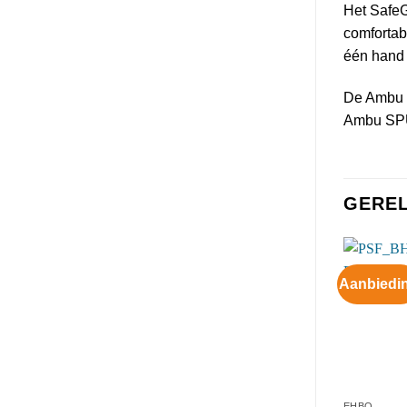
Het SafeG
comfortab
één hand 
De Ambu S
Ambu SPUR
GERE
Aanbiedi
EHBO