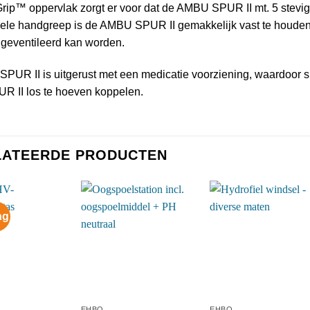
rip™ oppervlak zorgt er voor dat de AMBU SPUR II mt. 5 stev
ele handgreep is de AMBU SPUR II gemakkelijk vast te houden w
geventileerd kan worden.
PUR II is uitgerust met een medicatie voorziening, waardoor sn
 II los te hoeven koppelen.
LATEERDE PRODUCTEN
ng
EHBO
EHBO