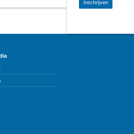
Inschrijven
dia
k
m