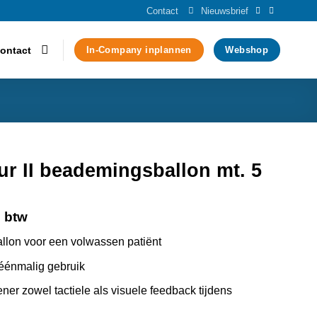
Contact
Nieuwsbrief
ontact
In-Company inplannen
Webshop
r II beademingsballon mt. 5
. btw
lon voor een volwassen patiënt
 éénmalig gebruik
ener zowel tactiele als visuele feedback tijdens