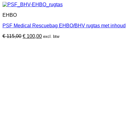
EHBO
PSF Medical Rescuebag EHBO/BHV rugtas met inhoud
Oorspronkelijke
Huidige
€
115,00
€
100,00
excl. btw
prijs
prijs
was:
is:
€ 115,00.
€ 100,00.