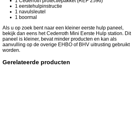
1 Cederroth protectiepakket (REF 2596)
1 eerstehulpinstructie
1 navulsleutel
1 boormal
Als u op zoek bent naar een kleiner eerste hulp paneel,
bekijk dan eens het Cederroth Mini Eerste Hulp station. Dit
paneel is kleiner, bevat minder producten en kan als
aanvulling op de overige EHBO of BHV uitrusting gebruikt
worden.
Gerelateerde producten