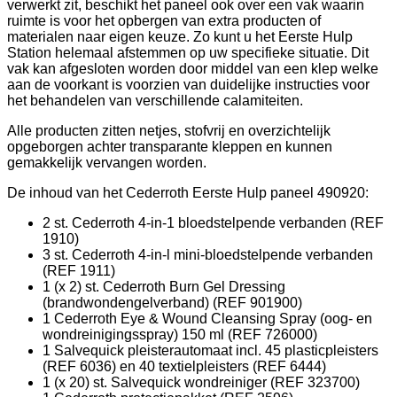
verwerkt zit, beschikt het paneel ook over een vak waarin
ruimte is voor het opbergen van extra producten of
materialen naar eigen keuze. Zo kunt u het Eerste Hulp
Station helemaal afstemmen op uw specifieke situatie. Dit
vak kan afgesloten worden door middel van een klep welke
aan de voorkant is voorzien van duidelijke instructies voor
het behandelen van verschillende calamiteiten.
Alle producten zitten netjes, stofvrij en overzichtelijk
opgeborgen achter transparante kleppen en kunnen
gemakkelijk vervangen worden.
De inhoud van het Cederroth Eerste Hulp paneel 490920:
2 st. Cederroth 4-in-1 bloedstelpende verbanden (REF
1910)
3 st. Cederroth 4-in-l mini-bloedstelpende verbanden
(REF 1911)
1 (x 2) st. Cederroth Burn Gel Dressing
(brandwondengelverband) (REF 901900)
1 Cederroth Eye & Wound Cleansing Spray (oog- en
wondreinigingsspray) 150 ml (REF 726000)
1 Salvequick pleisterautomaat incl. 45 plasticpleisters
(REF 6036) en 40 textielpleisters (REF 6444)
1 (x 20) st. Salvequick wondreiniger (REF 323700)