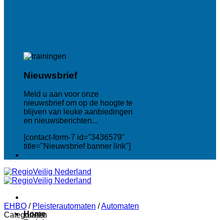
Nieuwsbrief
Meld u aan voor onze
nieuwsbrief om op de hoogte te
blijven van leuke aanbiedingen
en nieuwsberichten...
[contact-form-7 id="3436579"
title="Nieuwsbrief banner link"]
EHBO
/
Pleisterautomaten
/
Automaten
Home
Categorieën