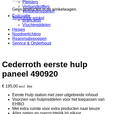
Pleisters
Verbandkoffers
Geen producten in de winkelwagen.
Verbandmiddelen
Evacuatie
Terug naar winkel
Brancards
Vluchtmiddelen
Hesjes
Noodverlichting
Reanimatiepoppen
Service & Onderhoud
Cederroth eerste hulp
paneel 490920
€
195,00
excl. btw
Eerste Hulp station met zeer uitgebreide inhoud
Voorzien van hulpmiddelen voor het toepassen van
EHBO
Met extra ruimte voor extra producten naar keuze
Alles netjes en overzichtelijk bij elkaar