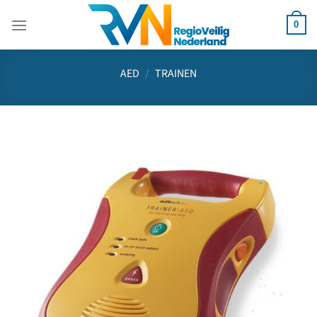
Ga
naar
0
inhoud
AED
/
TRAINEN