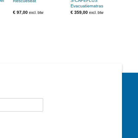
el
S-CAPEPLUS
Set 
Rescueseat
Evacuatiematras
voor
€
97,00
€
359,00
€
26,
excl. btw
excl. btw