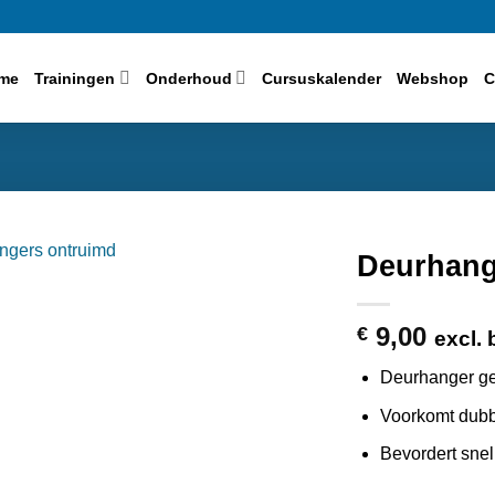
me
Trainingen
Onderhoud
Cursuskalender
Webshop
C
Deurhang
9,00
€
excl. 
Deurhanger gee
Voorkomt dubb
Bevordert snel