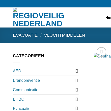
Ga
naar
inhoud
Ho
EVACUATIE
/
VLUCHTMIDDELEN
CATEGORIEËN
AED
Brandpreventie
Communicatie
EHBO
Evacuatie