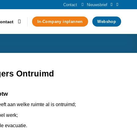
Contact
Nieuwsbrief
ontact
In-Company inplannen
Webshop
ers Ontruimd
btw
ft aan welke ruimte al is ontruimd;
el werk;
le evacuatie.