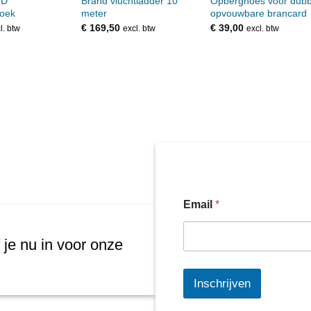
OD
Brand vluchtladder 10
Opberghoes voor dubb
doek
meter
opvouwbare brancard
€
169,50
€
39,00
l. btw
excl. btw
excl. btw
Email
*
 je nu in voor onze
Inschrijven